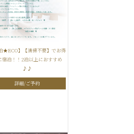
泊★ECO】【清掃不要】でお得
に宿泊！！2泊以上におすすめ
♪♪
詳細/ご予約