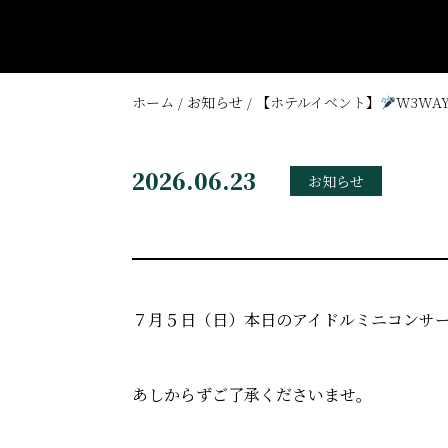
Q&A
Question
ホーム / お知らせ / 【ホテルイベント】
W3WA
2026.06.23
お知らせ
〒544-0034 大阪府大阪市生野区桃谷2-7-11
TEL 06-6715-5500
FAX 06-6715-5577
７月５日（日）本日のアイドルミニコンサ
info@fivehotel-osaka.com
あしからずご了承くださいませ。