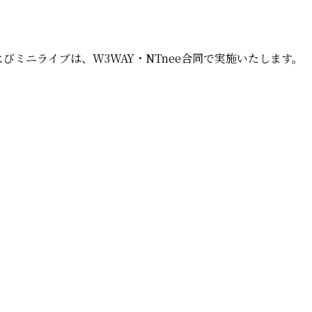
よびミニライブは、
W3WAY・NTnee合同
で実施いたします。