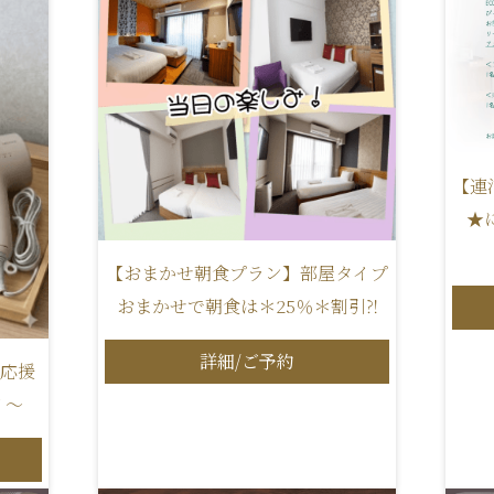
【連
★
【おまかせ朝食プラン】部屋タイプ
おまかせで朝食は＊25％＊割引⁈
詳細/ご予約
 応援
イ～