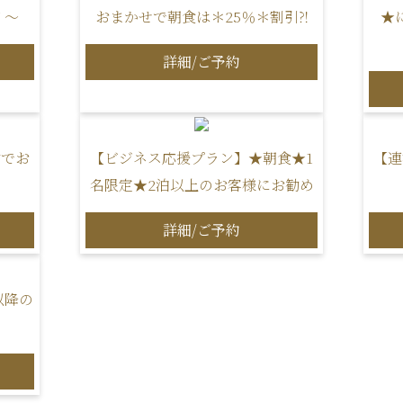
イ～
おまかせで朝食は＊25％＊割引⁈
★
詳細/ご予約
約でお
【ビジネス応援プラン】★朝食★1
【連
名限定★2泊以上のお客様にお勧め
詳細/ご予約
以降の